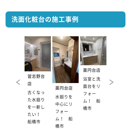
洗面化粧台の施工事例
薬円台店
習志野台
浴室と洗
店
面台をリ
常盤平店
薬円台店
常盤平店
古くなっ
フォー
掃除のし
水廻りを
掃除のし
た水廻り
ム！ 船
やすい洗
中心にリ
やすい洗
を一新し
橋市
面化粧
フォー
面化粧
たい！
台 松戸
ム！ 船
台 松戸
船橋市
市
橋市
市