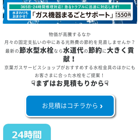
物価が高騰するなか
月々の固定支払いの中にある光熱費の節約を見直しませんか？
節水型水栓
水道代
節約
大きく貢
最新の
なら
の
に
献！
京葉ガスサービスショップがおすすめする水栓金具のほかにも
お客さまに合った水栓をご提案！
☟まずはお見積もりから☟
お見積はコチラから